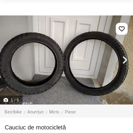
1
/ 5
Bestbike
Anunțuri
Moto
Piese
Cauciuc de motocicletă