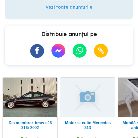
Vezi toate anunțurile
Distribuie anunțul pe
dezmembrez bmw e46
Motor si cutie Mercedes
Mobilă sufragerie in stil
316i 2002
313
ant