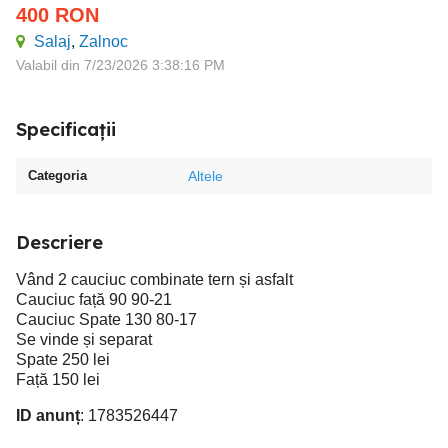
400
RON
Salaj
,
Zalnoc
Valabil din 7/23/2026 3:38:16 PM
Specificații
Categoria
Altele
Descriere
Vând 2 cauciuc combinate tern și asfalt
Cauciuc față 90 90-21
Cauciuc Spate 130 80-17
Se vinde și separat
Spate 250 lei
Față 150 lei
ID anunț
: 1783526447