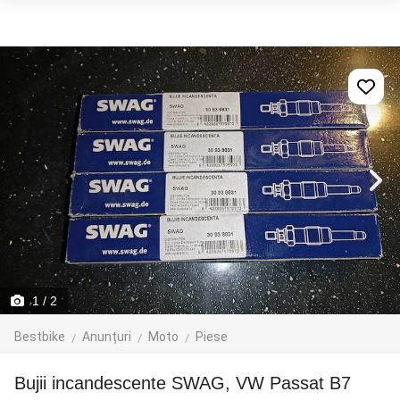
1
/ 2
Bestbike
Anunțuri
Moto
Piese
Bujii incandescente SWAG, VW Passat B7