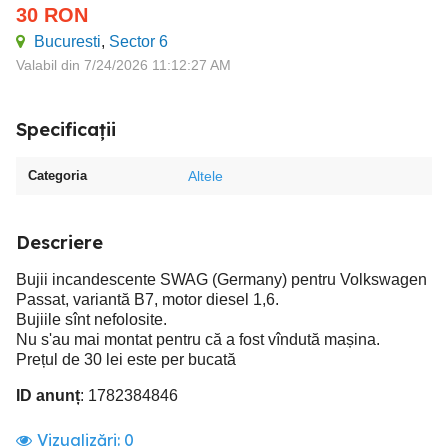
30
RON
Bucuresti
,
Sector 6
Valabil din 7/24/2026 11:12:27 AM
Specificații
Categoria
Altele
Descriere
Bujii incandescente SWAG (Germany) pentru Volkswagen
Passat, variantă B7, motor diesel 1,6.
Bujiile sînt nefolosite.
Nu s'au mai montat pentru că a fost vîndută mașina.
Prețul de 30 lei este per bucată
ID anunț
: 1782384846
Vizualizări:
0