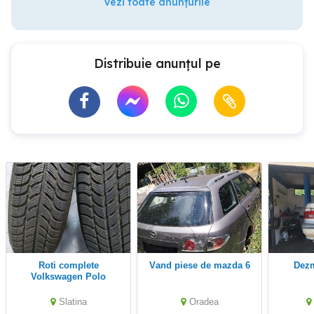
Vezi toate anunțurile
Distribuie anunțul pe
Roti complete
vand piese de mazda 6
de
Volkswagen Polo
Slatina
Oradea