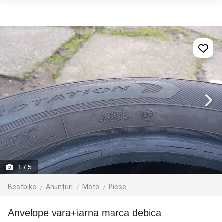
1
/ 5
Bestbike
Anunțuri
Moto
Piese
anvelope vara+iarna marca debica