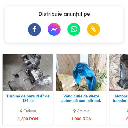
Distribuie anunțul pe
turbina de bmw N 47 de
Vând cutie de viteze
Motoras actuator Cutie
184 cp
automată audi allroad.
transfe
Craiova
Craiova
1,200 RON
1,000 RON