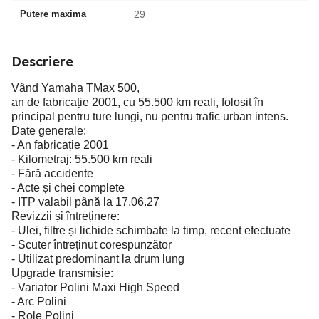
Putere maxima
29
Descriere
Vând Yamaha TMax 500,
an de fabricație 2001, cu 55.500 km reali, folosit în
principal pentru ture lungi, nu pentru trafic urban intens.
Date generale:
- An fabricație 2001
- Kilometraj: 55.500 km reali
- Fără accidente
- Acte și chei complete
- ITP valabil până la 17.06.27
Revizzii și întreținere:
- Ulei, filtre și lichide schimbate la timp, recent efectuate
- Scuter întreținut corespunzător
- Utilizat predominant la drum lung
Upgrade transmisie:
- Variator Polini Maxi High Speed
- Arc Polini
- Role Polini