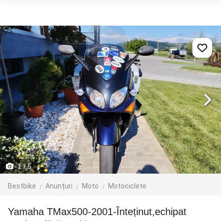
1
/ 5
Bestbike
Anunțuri
Moto
Motociclete
Yamaha TMax500-2001-Înteținut,echipat