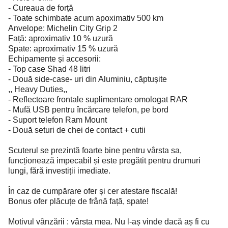
- Cureaua de forță
- Toate schimbate acum apoximativ 500 km
Anvelope: Michelin City Grip 2
Față: aproximativ 10 % uzură
Spate: aproximativ 15 % uzură
Echipamente și accesorii:
- Top case Shad 48 litri
- Două side-case- uri din Aluminiu, căptușite
,, Heavy Duties,,
- Reflectoare frontale suplimentare omologat RAR
- Mufă USB pentru încărcare telefon, pe bord
- Suport telefon Ram Mount
- Două seturi de chei de contact + cutii
Scuterul se prezintă foarte bine pentru vârsta sa,
funcționează impecabil și este pregătit pentru drumuri
lungi, fără investiții imediate.
În caz de cumpărare ofer și cer atestare fiscală!
Bonus ofer plăcuțe de frână față, spate!
Motivul vânzării : vârsta mea. Nu l-aș vinde dacă aș fi cu