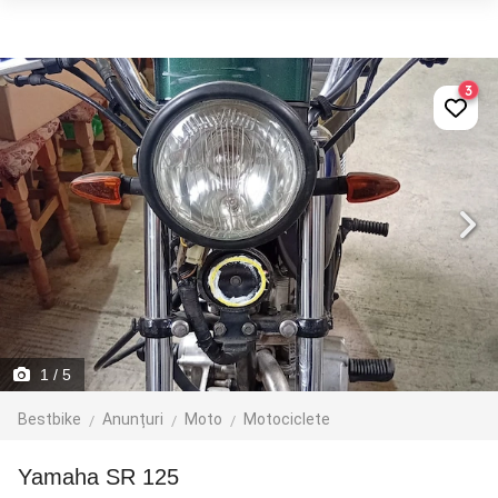
3
1
/ 5
Bestbike
Anunțuri
Moto
Motociclete
Yamaha SR 125