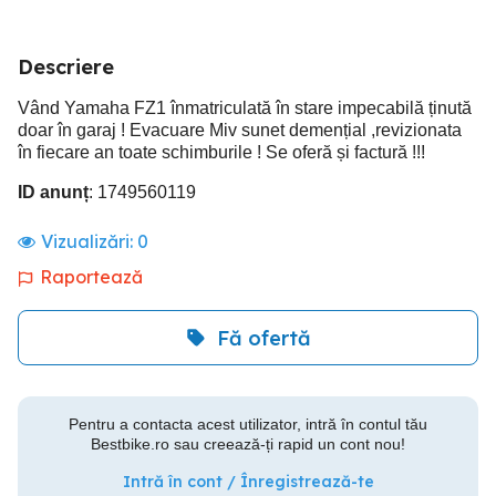
Descriere
Vând Yamaha FZ1 înmatriculată în stare impecabilă ținută
doar în garaj ! Evacuare Miv sunet demențial ,revizionata
în fiecare an toate schimburile ! Se oferă și factură !!!
ID anunț
: 1749560119
Vizualizări:
0
Raportează
Fă ofertă
Pentru a contacta acest utilizator, intră în contul tău
Bestbike.ro sau creează-ți rapid un cont nou!
Intră în cont / Înregistrează-te