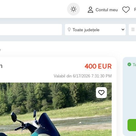
Contul meu
e
400
EUR
T
n
Valabil din 6/17/2026 7:31:30 PM