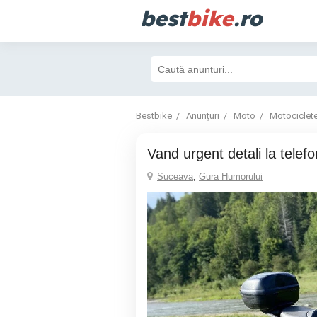
best
bike
.ro
Bestbike
Anunțuri
Moto
Motociclet
vand urgent detali la telefo
Suceava
,
Gura Humorului