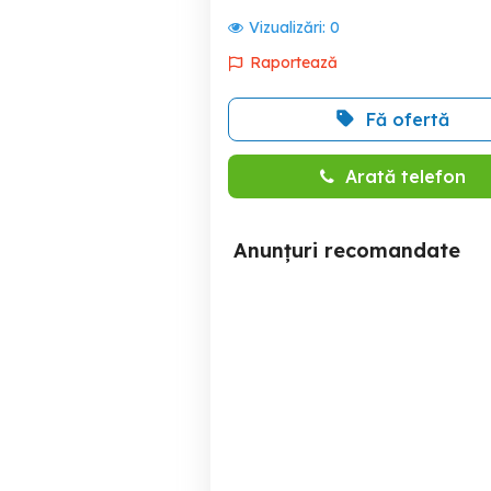
Vizualizări:
0
Raportează
Fă ofertă
Arată telefon
Anunțuri recomandate
vand atv quad
Scuter Kymco p
pe