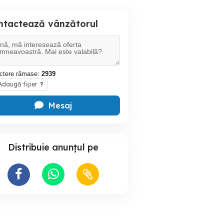
ntactează vânzătorul
ctere rămase:
2939
daugă fișier
?
Mesaj
Distribuie anunțul pe