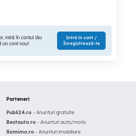
Sector 4
Hateg
S
3,000 RON
2,500 RON
79
r, intră în contul tău
Intră în cont /
Înregistrează-te
d un cont nou!
Parteneri
Publi24.ro
- Anunturi gratuite
Bestauto.ro
- Anunturi auto/moto
Romimo.ro
- Anunturi imobiliare