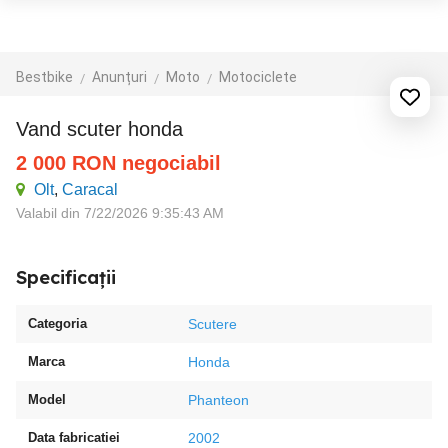
Bestbike
Anunțuri
Moto
Motociclete
Vand scuter honda
2 000
RON
negociabil
Olt
,
Caracal
Valabil din 7/22/2026 9:35:43 AM
Specificații
Categoria
Scutere
Marca
Honda
Model
Phanteon
Data fabricatiei
2002