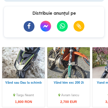
Distribuie anunțul pe
Vând sau Dau la schimb
Vând ktm exc 200 2t
Vand 
Targu Neamt
Avram Iancu
1,800 RON
2,700 EUR
3