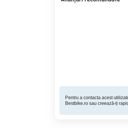
Suzuki Intruder
variante,schimb mo
Timisoara
4,100 EUR
Pentru a contacta acest utilizato
Bestbike.ro sau creează-ți rapi