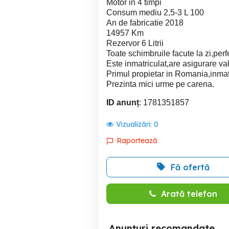
Motor in 4 timpi
Consum mediu 2,5-3 L 100
An de fabricatie 2018
14957 Km
Rezervor 6 Litrii
Toate schimbruile facute la zi,perf
Este inmatriculat,are asigurare val
Primul propietar in Romania,inmat
Prezinta mici urme pe carena.
ID anunț
: 1781351857
Vizualizări:
0
Raportează
Fă ofertă
Arată telefon
Anunțuri recomandate