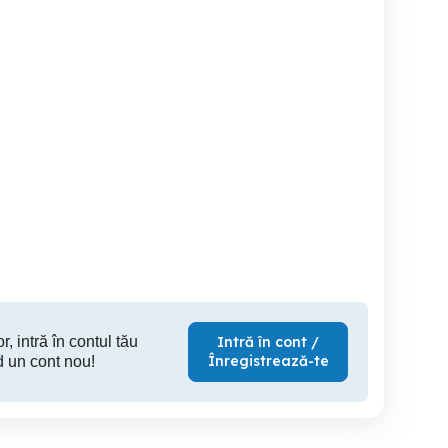
to
Honda Shadow 50
To8ba sport Arrow pentru
bmw k1200GT,
mot
RO,injectie,ABS
Timisoara
Timisoara
T
3,990 EUR
1,600 EUR
1,
r, intră în contul tău
Intră în cont /
Înregistrează-te
d un cont nou!