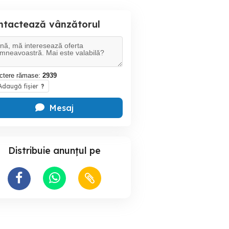
ntactează vânzătorul
ctere rămase:
2939
daugă fișier
?
Mesaj
Distribuie anunțul pe