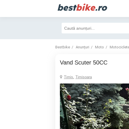
best
bike
.ro
Bestbike
Anunțuri
Moto
Motociclet
Vand Scuter 50CC
Timis
,
Timisoara