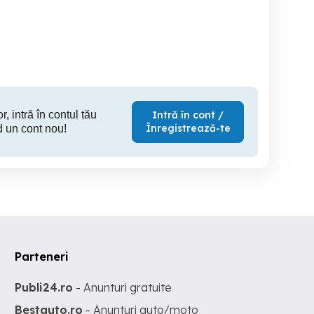
Lugasu de Sus
Marghita
Vale
1,100 EUR
850 EUR
3,
r, intră în contul tău
Intră în cont /
Înregistrează-te
d un cont nou!
Parteneri
Publi24.ro
- Anunturi gratuite
Bestauto.ro
- Anunturi auto/moto