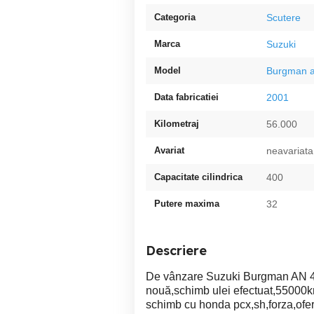
Categoria
Scutere
Marca
Suzuki
Model
Burgman 
Data fabricatiei
2001
Kilometraj
56.000
Avariat
neavariata
Capacitate cilindrica
400
Putere maxima
32
Descriere
De vânzare Suzuki Burgman AN 400
nouă,schimb ulei efectuat,55000km
schimb cu honda pcx,sh,forza,ofer d