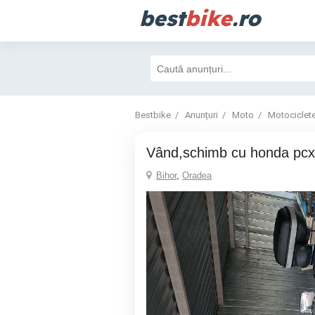
best
bike
.ro
Bestbike
Anunțuri
Moto
Motociclet
Vând,schimb cu honda pcx
Bihor
,
Oradea