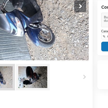
Co
Cara
A