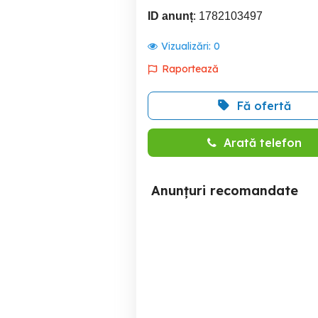
ID anunț
: 1782103497
Vizualizări:
0
Raportează
Fă ofertă
Arată telefon
Anunțuri recomandate
aprilia sr50 1500 de lei
v