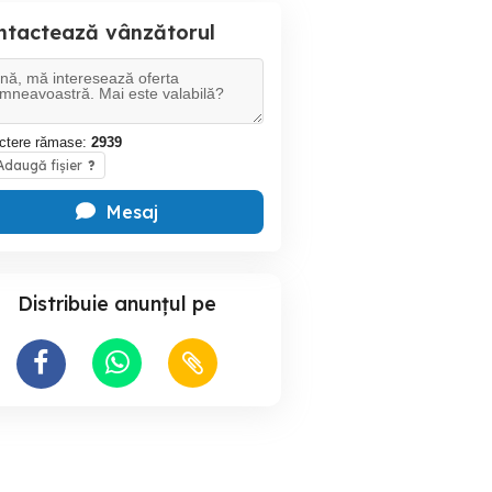
ntactează vânzătorul
ctere rămase:
2939
daugă fișier
?
Mesaj
Distribuie anunțul pe