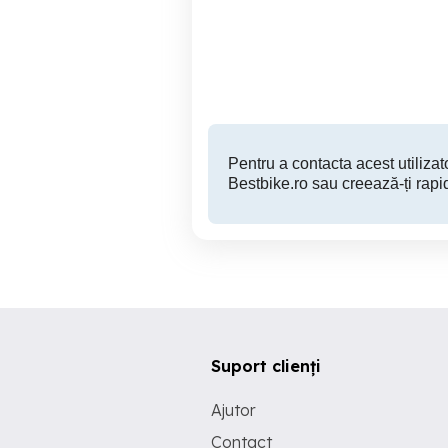
Ghiorac
1,500 RON
Pentru a contacta acest utilizato
Bestbike.ro sau creează-ți rapi
Suport clienți
Ajutor
Contact