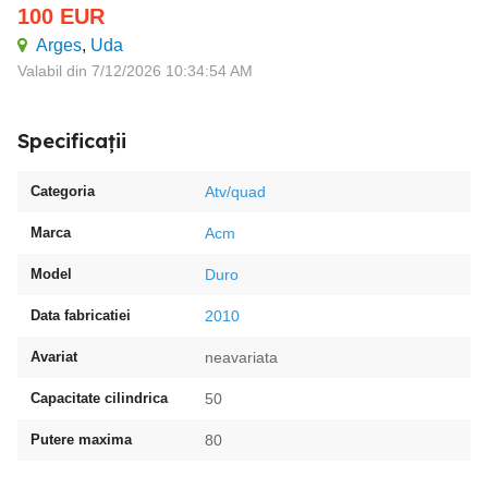
100
EUR
Arges
,
Uda
Valabil din 7/12/2026 10:34:54 AM
Specificații
Categoria
Atv/quad
Marca
Acm
Model
Duro
Data fabricatiei
2010
Avariat
neavariata
Capacitate cilindrica
50
Putere maxima
80