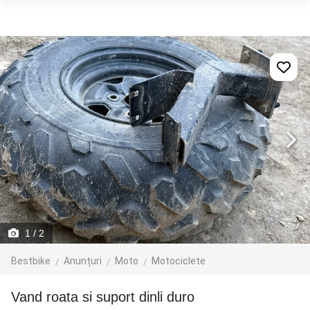
1
/ 2
Bestbike
Anunțuri
Moto
Motociclete
vand roata si suport dinli duro