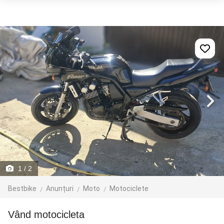
1
/ 2
Bestbike
Anunțuri
Moto
Motociclete
vând motocicleta