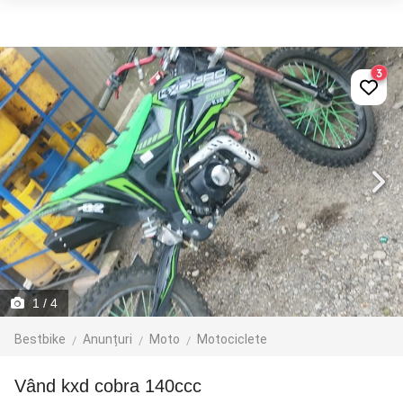
3
1
/ 4
Bestbike
Anunțuri
Moto
Motociclete
vând kxd cobra 140ccc