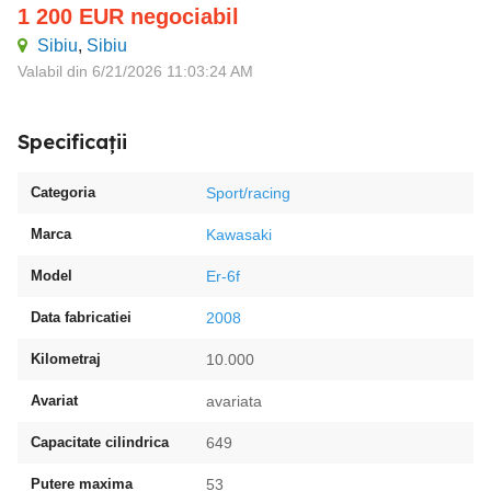
1 200
EUR
negociabil
Sibiu
,
Sibiu
Valabil din 6/21/2026 11:03:24 AM
Specificații
Categoria
Sport/racing
Marca
Kawasaki
Model
Er-6f
Data fabricatiei
2008
Kilometraj
10.000
Avariat
avariata
Capacitate cilindrica
649
Putere maxima
53