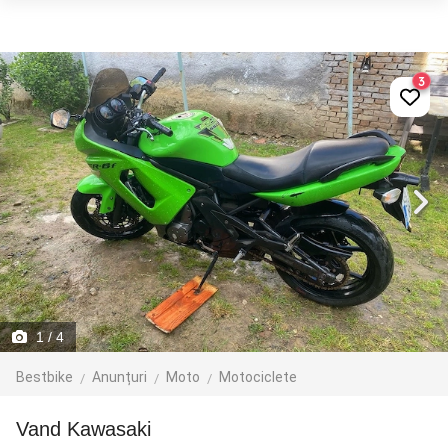
3
1
/ 4
Bestbike
Anunțuri
Moto
Motociclete
Vand Kawasaki