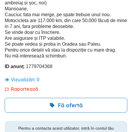
ambreiaj și șoc, noi)
Mansoane,
Cauciuc fata mai merge, pe spate trebuie unul nou.
Motocicleta are 117.000 km, din care 50.000 făcuți de mine
in 7 ani, fara probleme deosebite.
Se vinde doar cu înscriere.
Are asigurare și ITP valabile.
Se poate vedea și proba in Oradea sau Paleu.
Pentru orice detalii vă stau la dispoziție cu mare drag.
Nu mă interesează schimburi.
ID anunț
: 1779704368
Vizualizări:
0
Raportează
Fă ofertă
Pentru a contacta acest utilizator, intră în contul tău