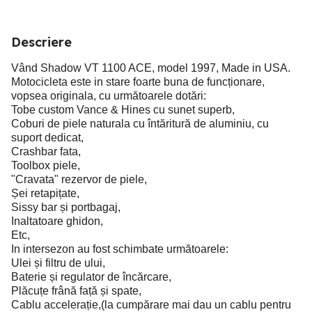
Descriere
Vând Shadow VT 1100 ACE, model 1997, Made in USA.
Motocicleta este in stare foarte buna de funcționare,
vopsea originala, cu următoarele dotări:
Tobe custom Vance & Hines cu sunet superb,
Coburi de piele naturala cu întăritură de aluminiu, cu
suport dedicat,
Crashbar fata,
Toolbox piele,
"Cravata" rezervor de piele,
Șei retapițate,
Sissy bar și portbagaj,
Inaltatoare ghidon,
Etc,
In intersezon au fost schimbate următoarele:
Ulei și filtru de ului,
Baterie și regulator de încărcare,
Plăcuțe frână față și spate,
Cablu accelerație,(la cumpărare mai dau un cablu pentru