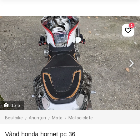
1
1
/ 5
Bestbike
Anunțuri
Moto
Motociclete
Vând honda hornet pc 36