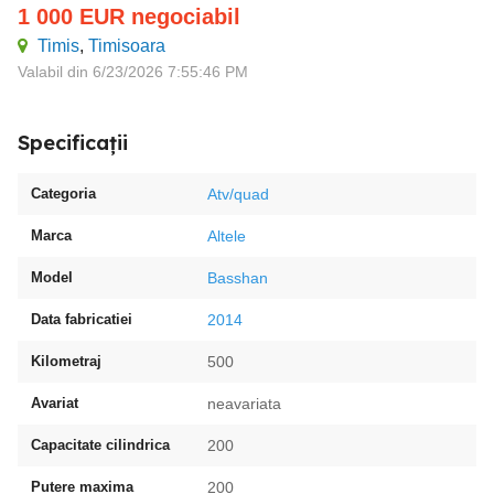
1 000
EUR
negociabil
Timis
,
Timisoara
Valabil din 6/23/2026 7:55:46 PM
Specificații
Categoria
Atv/quad
Marca
Altele
Model
Basshan
Data fabricatiei
2014
Kilometraj
500
Avariat
neavariata
Capacitate cilindrica
200
Putere maxima
200