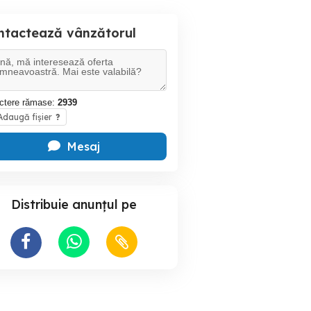
ntactează vânzătorul
ctere rămase:
2939
daugă fișier
?
Mesaj
Distribuie anunțul pe