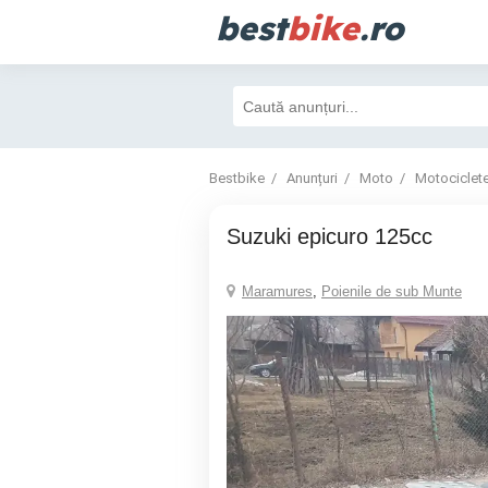
best
bike
.ro
Bestbike
Anunțuri
Moto
Motociclet
Suzuki epicuro 125cc
Maramures
,
Poienile de sub Munte