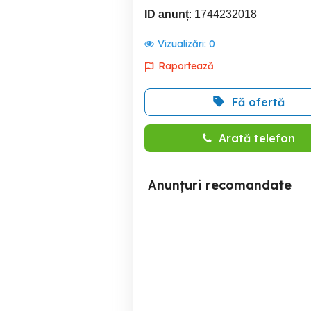
ID anunț
: 1744232018
Vizualizări:
0
Raportează
Fă ofertă
Arată telefon
Anunțuri recomandate
Vând motocicletă Honda
Scuter Piaggio Vespa ET2