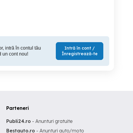
RETRO
49cc
stare de 
acte 
Baia Mare
Baia Mare
B
900 EUR
890 EUR
30
r, intră în contul tău
Intră în cont /
Înregistrează-te
d un cont nou!
Parteneri
Publi24.ro
- Anunturi gratuite
Bestauto.ro
- Anunturi auto/moto