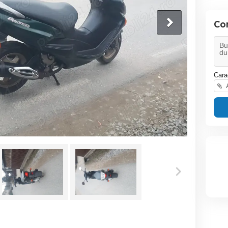
Co
Cara
A