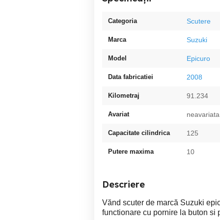
Categoria
Scutere
Marca
Suzuki
Model
Epicuro
Data fabricatiei
2008
Kilometraj
91.234
Avariat
neavariata
Capacitate cilindrica
125
Putere maxima
10
Descriere
Vănd scuter de marcă Suzuki epicu
functionare cu pornire la buton si 