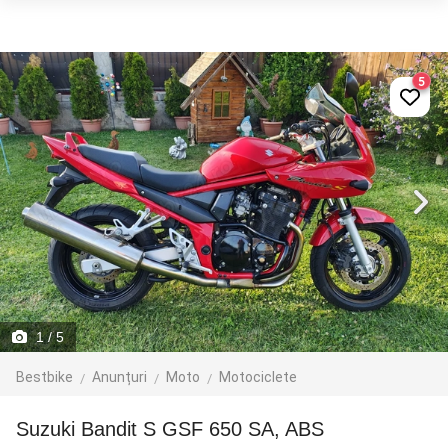
5
1
/ 5
Bestbike
Anunțuri
Moto
Motociclete
Suzuki Bandit S GSF 650 SA, ABS