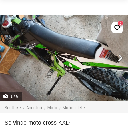
3
1
/ 5
Bestbike
Anunțuri
Moto
Motociclete
Se vinde moto cross KXD