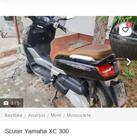
2
1
/ 5
Bestbike
Anunțuri
Moto
Motociclete
Scuter Yamaha XC 300