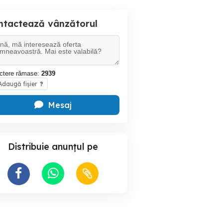
ntactează vânzătorul
ctere rămase:
2939
daugă fișier
?
Mesaj
Distribuie anunțul pe