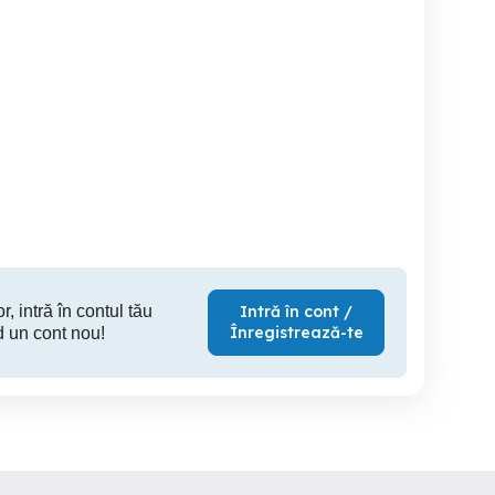
Suzuki epicuro 150 cm
Scuter electric
Scute
Alba Iulia
Piatra Neamt
950 EUR
3,200 RON
3,
r, intră în contul tău
Intră în cont /
Înregistrează-te
d un cont nou!