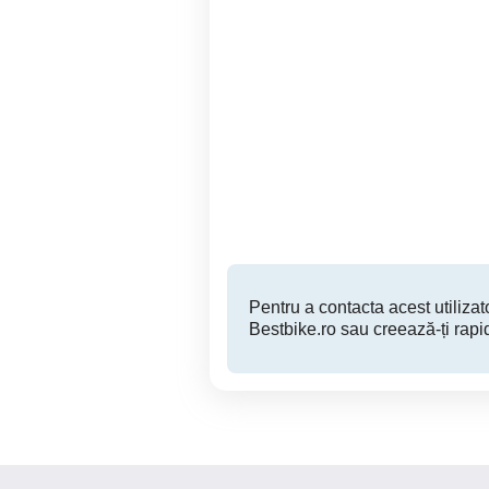
Piaggio X8 150cc 11cp
2007
Timisoara
850 EUR
Pentru a contacta acest utilizato
Bestbike.ro sau creează-ți rapi