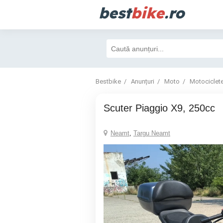
best
bike
.ro
Bestbike
Anunțuri
Moto
Motociclet
scuter Piaggio X9, 250cc
Neamt
,
Targu Neamt