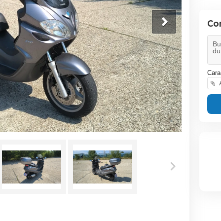
Co
Cara
A