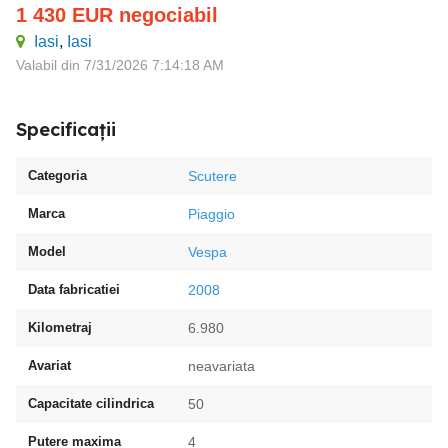
1 430
EUR
negociabil
Iasi
,
Iasi
Valabil din 7/31/2026 7:14:18 AM
Specificații
Categoria
Scutere
Marca
Piaggio
Model
Vespa
Data fabricatiei
2008
Kilometraj
6.980
Avariat
neavariata
Capacitate cilindrica
50
Putere maxima
4