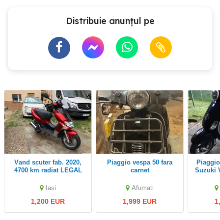
Distribuie anunțul pe
Vand scuter fab. 2020,
Piaggio vespa 50 fara
Piaggio Vespa LX 50 si
4700 km radiat LEGAL
carnet
Suzuki 
Italia
Iasi
Afumati
1,200 EUR
1,999 EUR
1