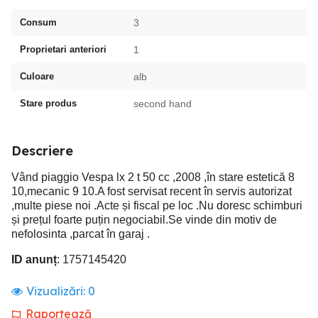
Consum
3
Proprietari anteriori
1
Culoare
alb
Stare produs
second hand
Descriere
Vând piaggio Vespa lx 2 t 50 cc ,2008 ,în stare estetică 8
10,mecanic 9 10.A fost servisat recent în servis autorizat
,multe piese noi .Acte și fiscal pe loc .Nu doresc schimburi
și prețul foarte puțin negociabil.Se vinde din motiv de
nefolosinta ,parcat în garaj .
ID anunț
: 1757145420
Vizualizări:
0
Raportează