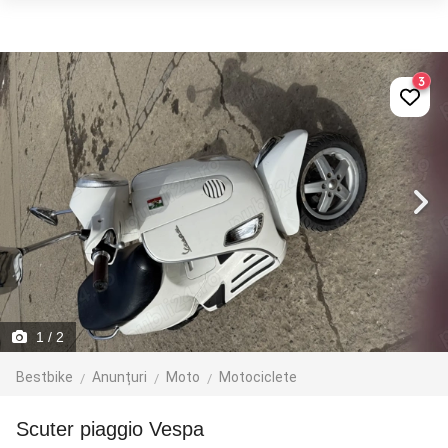
3
1
/ 2
Bestbike
Anunțuri
Moto
Motociclete
Scuter piaggio Vespa