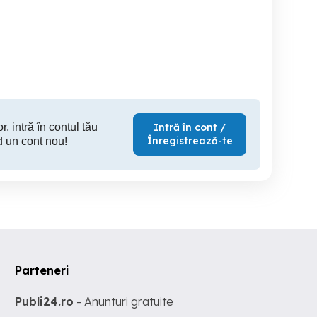
KTM enduro Exc 450
Suzuki Boulevard Intruder
2013 (Intruder)
înmatriculat!
22000 k
Ploiesti
Ploiesti
9,500 EUR
3,990 EUR
9,
r, intră în contul tău
Intră în cont /
Înregistrează-te
d un cont nou!
Parteneri
Publi24.ro
- Anunturi gratuite