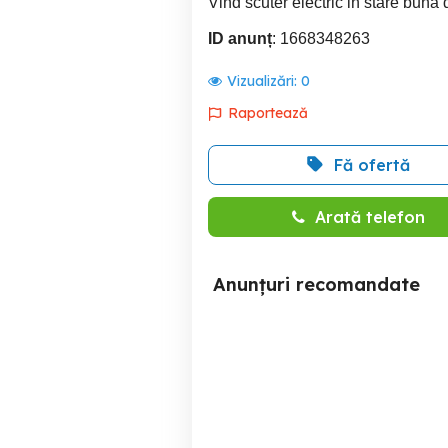
Vind scuter electric in stare buna
ID anunț
: 1668348263
Vizualizări:
0
Raportează
Fă ofertă
Arată telefon
Anunțuri recomandate