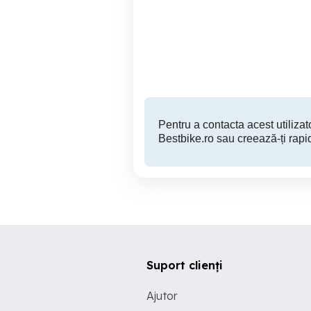
Motocicleta Yamaha fz6
Suzuki intruder Boulevard
Ploiesti
4,000 EUR
Pentru a contacta acest utilizato
Bestbike.ro sau creează-ți rapi
Suport clienți
Ajutor