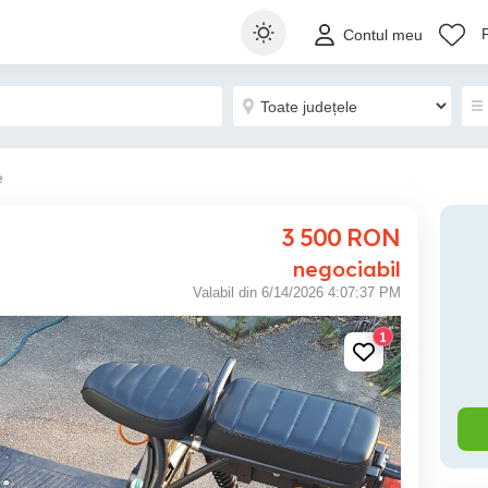
Contul meu
e
3 500
RON
negociabil
Valabil din 6/14/2026 4:07:37 PM
1