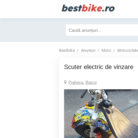
best
bike
.ro
Bestbike
Anunțuri
Moto
Motociclet
Scuter electric de vinzare
Prahova
,
Baicoi