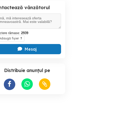
ntactează vânzătorul
ctere rămase:
2939
daugă fișier
?
Mesaj
Distribuie anunțul pe