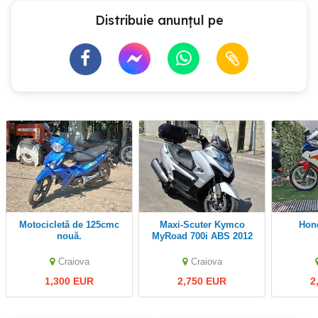
Distribuie anunțul pe
Motocicletă de 125cmc
Maxi-Scuter Kymco
Ho
nouă.
MyRoad 700i ABS 2012
Craiova
Craiova
1,300 EUR
2,750 EUR
2