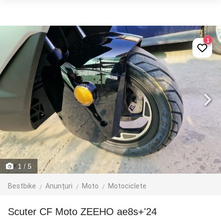
1
1
/ 5
Bestbike
Anunțuri
Moto
Motociclete
Scuter CF Moto ZEEHO ae8s+'24