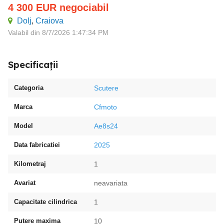
4 300
EUR
negociabil
Dolj
,
Craiova
Valabil din 8/7/2026 1:47:34 PM
Specificații
Categoria
Scutere
Marca
Cfmoto
Model
Ae8s24
Data fabricatiei
2025
Kilometraj
1
Avariat
neavariata
Capacitate cilindrica
1
Putere maxima
10