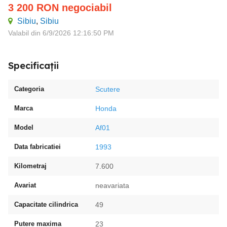
3 200
RON
negociabil
Sibiu
,
Sibiu
Valabil din 6/9/2026 12:16:50 PM
Specificații
Categoria
Scutere
Marca
Honda
Model
Af01
Data fabricatiei
1993
Kilometraj
7.600
Avariat
neavariata
Capacitate cilindrica
49
Putere maxima
23