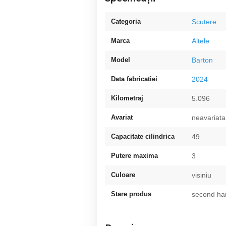
Categoria
Scutere
Marca
Altele
Model
Barton
Data fabricatiei
2024
Kilometraj
5.096
Avariat
neavariata
Capacitate cilindrica
49
Putere maxima
3
Culoare
visiniu
Stare produs
second ha