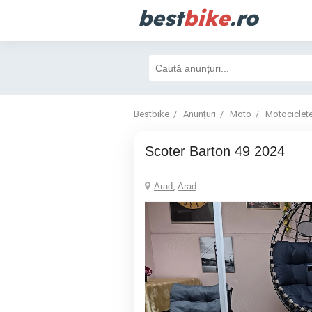
best
bike
.ro
Bestbike
Anunțuri
Moto
Motociclet
Scoter Barton 49 2024
Arad
,
Arad