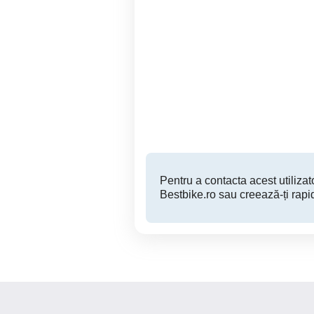
Vând scuter 49 cm marca
sym orbit
Timisoara
4,000 RON
Pentru a contacta acest utilizato
Bestbike.ro sau creează-ți rapi