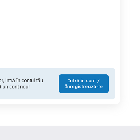
Vand scuter fara permis
Vand urgent scutere
Scuter 
electice noi !!
Sector 4
Chisineu Cris
4,750 RON
1,500 RON
2,
r, intră în contul tău
Intră în cont /
Înregistrează-te
d un cont nou!