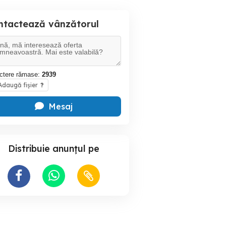
ntactează vânzătorul
ctere rămase:
2939
daugă fișier
?
Mesaj
Distribuie anunțul pe