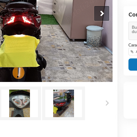
Co
Cara
A