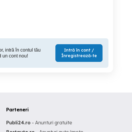
Hasky Boy 50 cc
germani
Timisoara
Liebling
2,000 RON
1,099 RON
1,
r, intră în contul tău
Intră în cont /
Înregistrează-te
d un cont nou!
Parteneri
Publi24.ro
- Anunturi gratuite