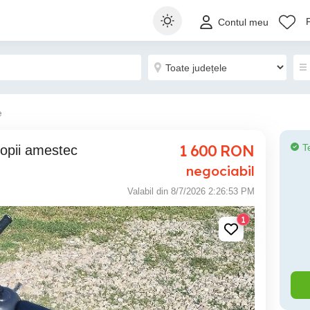
Contul meu
e
1 600
RON
T
negociabil
Valabil din 8/7/2026 2:26:53 PM
1