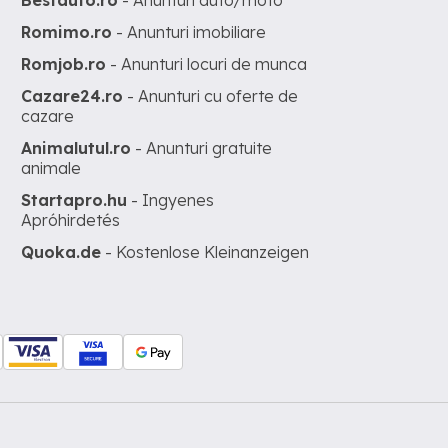
Bestauto.ro
- Anunturi auto/moto
Romimo.ro
- Anunturi imobiliare
Romjob.ro
- Anunturi locuri de munca
Cazare24.ro
- Anunturi cu oferte de
cazare
Animalutul.ro
- Anunturi gratuite
animale
Startapro.hu
- Ingyenes
Apróhirdetés
Quoka.de
- Kostenlose Kleinanzeigen