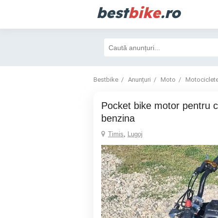
best
bike
.ro
Bestbike
Anunțuri
Moto
Motociclet
Pocket bike motor pentru copii amestec
benzina
Timis
,
Lugoj