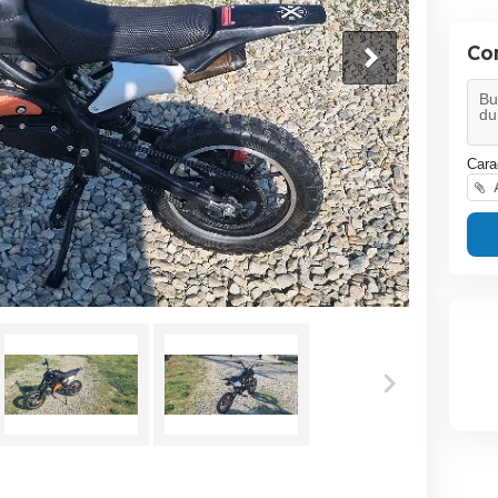
Co
Cara
A