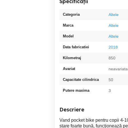
Specificații
Categoria
Altele
Marca
Altele
Model
Altele
Data fabricatiei
2018
Kilometraj
850
Avariat
neavariata
Capacitate cilindrica
50
Putere maxima
3
Descriere
Vand pocket bike pentru copii 4-10
stare foarte bună, funcționează per