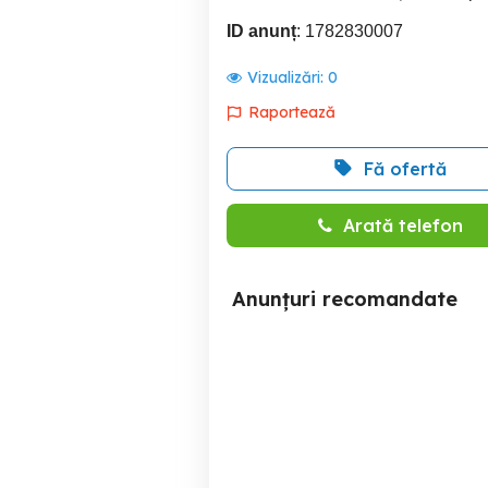
ID anunț
: 1782830007
Vizualizări:
0
Raportează
Fă ofertă
Arată telefon
Anunțuri recomandate
Vând ATV 150 cmc forțos
Motocicleta Husqvarn