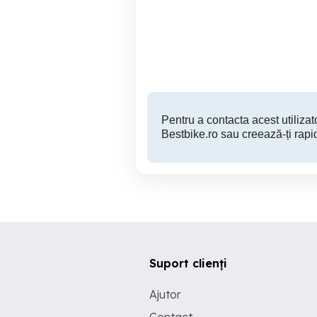
Timisoara
2,320 RON
Pentru a contacta acest utilizato
Bestbike.ro sau creează-ți rapi
Suport clienți
Ajutor