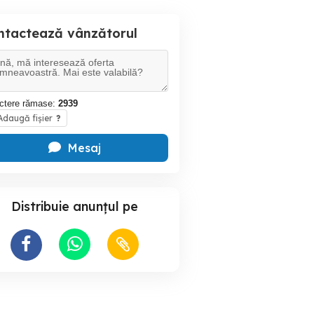
ntactează vânzătorul
ctere rămase:
2939
daugă fișier
?
Mesaj
Distribuie anunțul pe