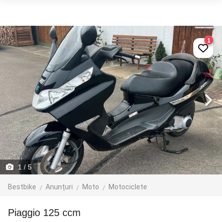
1
1
/ 5
Bestbike
Anunțuri
Moto
Motociclete
Piaggio 125 ccm