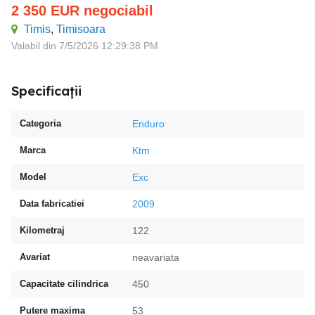
2 350
EUR
negociabil
Timis
,
Timisoara
Valabil din 7/5/2026 12:29:38 PM
Specificații
Categoria
Enduro
Marca
Ktm
Model
Exc
Data fabricatiei
2009
Kilometraj
122
Avariat
neavariata
Capacitate cilindrica
450
Putere maxima
53