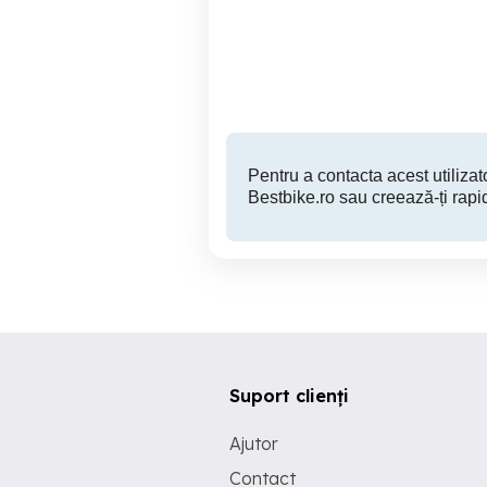
C
Arad
1,000 EUR
Pentru a contacta acest utilizato
Bestbike.ro sau creează-ți rapi
Suport clienți
Ajutor
Contact