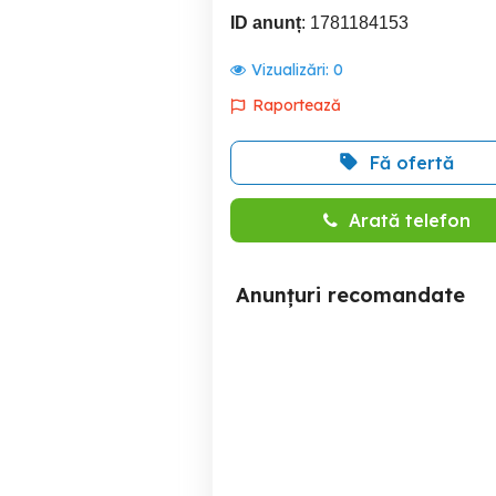
ID anunț
: 1781184153
Vizualizări:
0
Raportează
Fă ofertă
Arată telefon
Anunțuri recomandate
Generic Worx 125 cmc