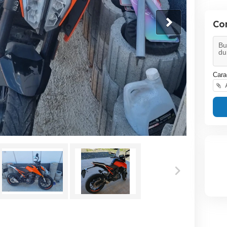
Co
Cara
A