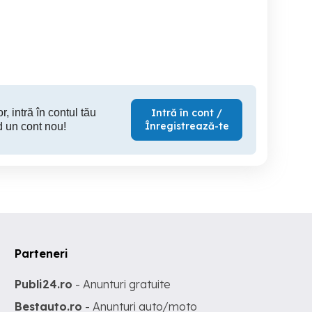
Adulti,are
Burgman
IV,inmatriculat,stare f
buna!
Arad
Arad
1,350 EUR
5,700 EUR
2,
r, intră în contul tău
Intră în cont /
Înregistrează-te
d un cont nou!
Parteneri
Publi24.ro
- Anunturi gratuite
Bestauto.ro
- Anunturi auto/moto