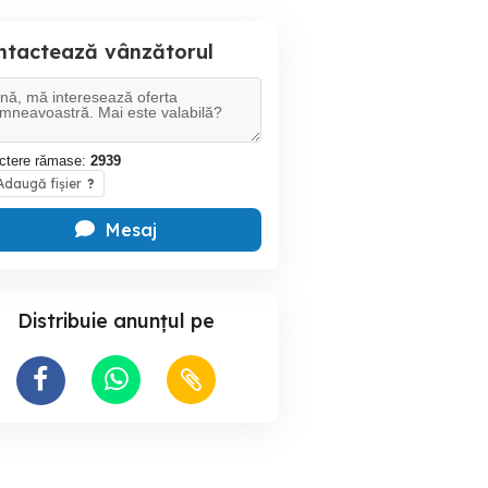
ntactează vânzătorul
ctere rămase:
2939
daugă fișier
?
Mesaj
Distribuie anunțul pe