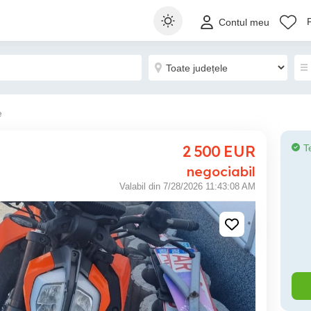
Contul meu
e
2 500
EUR
T
negociabil
Valabil din 7/28/2026 11:43:08 AM