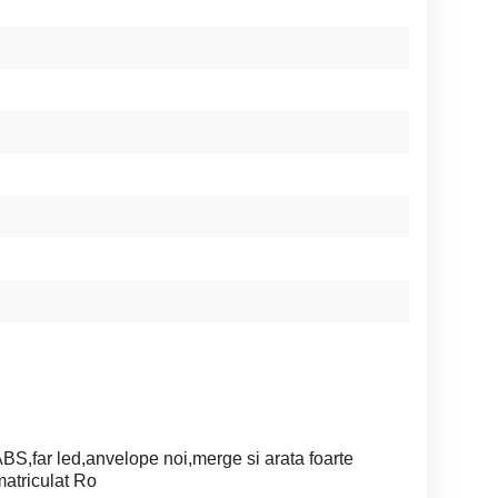
S,far led,anvelope noi,merge si arata foarte
atriculat Ro