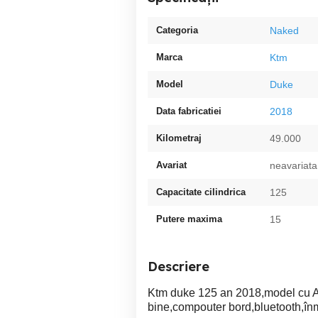
Categoria
Naked
Marca
Ktm
Model
Duke
Data fabricatiei
2018
Kilometraj
49.000
Avariat
neavariata
Capacitate cilindrica
125
Putere maxima
15
Descriere
Ktm duke 125 an 2018,model cu AB
bine,compouter bord,bluetooth,înm