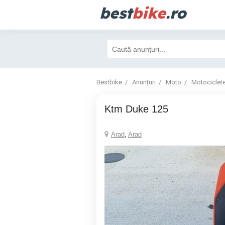
best
bike
.ro
Bestbike
Anunțuri
Moto
Motociclet
Ktm Duke 125
Arad
,
Arad