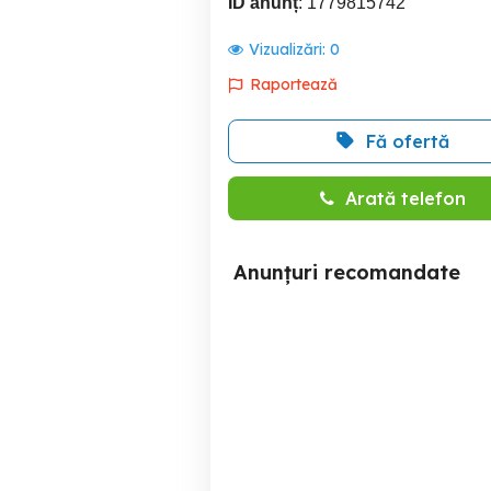
ID anunț
: 1779815742
Vizualizări:
0
Raportează
Fă ofertă
Arată telefon
Anunțuri recomandate
Hyosung GV650 Aquilla
va