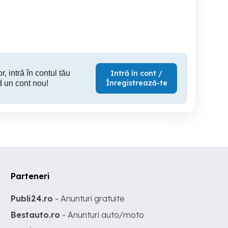
Sector 3
Lugoj
500 EUR
3,350 EUR
2,
r, intră în contul tău
Intră în cont /
Înregistrează-te
d un cont nou!
Parteneri
Publi24.ro
- Anunturi gratuite
Bestauto.ro
- Anunturi auto/moto