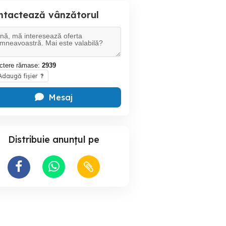
ntactează vânzătorul
ctere rămase:
2939
daugă fișier
?
Mesaj
Distribuie anunțul pe