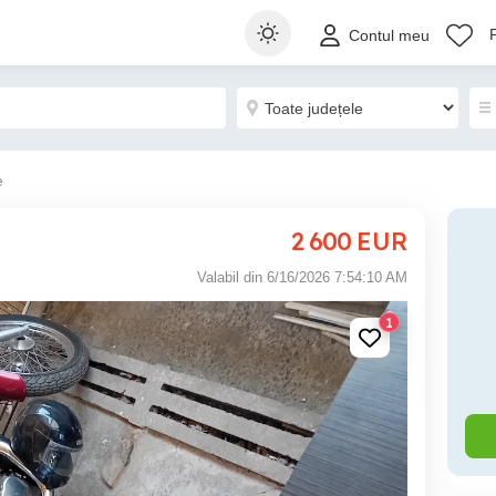
Contul meu
e
2 600
EUR
Valabil din 6/16/2026 7:54:10 AM
1