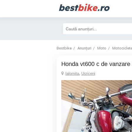
best
bike
.ro
Bestbike
Anunțuri
Moto
Motociclet
Honda vt600 c de vanzare
Ialomita
,
Urziceni