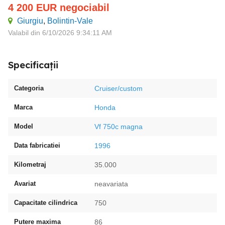
4 200
EUR
negociabil
Giurgiu
,
Bolintin-Vale
Valabil din 6/10/2026 9:34:11 AM
Specificații
Categoria
Cruiser/custom
Marca
Honda
Model
Vf 750c magna
Data fabricatiei
1996
Kilometraj
35.000
Avariat
neavariata
Capacitate cilindrica
750
Putere maxima
86