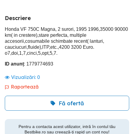
Descriere
Honda VF 750C Magna, 2 surori, 1995 1996,35000 90000
km( in crestere),stare perfecta, multiple
accesorii,cosumabile schimbate recent( lanturi,
cauciucuri,fluide),ITP,etc.,4200 3200 Euro.
o7,doi,1,7,cinci,5,opt,5,7.
ID anunț
: 1779774693
Vizualizări:
0
Raportează
Fă ofertă
Pentru a contacta acest utilizator, intră în contul tău
Bestbike.ro sau creează-ți rapid un cont nou!