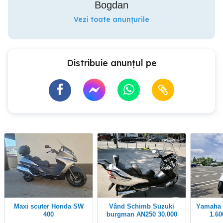
Bogdan
Vezi toate anunțurile
Distribuie anunțul pe
Maxi scuter Honda SW
Vând Schimb Suzuki
Yamaha XMAX 250i 2 km
400
burgman AN250 30.000
km.