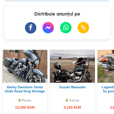
Distribuie anunțul pe
Harley Davidson Street
Suzuki Marauder
Legenda nu se explică.
Glide Road King Heritage
Se porneșt
DAV
Resita
Vulcan
13,000 EUR
3,100 EUR
1