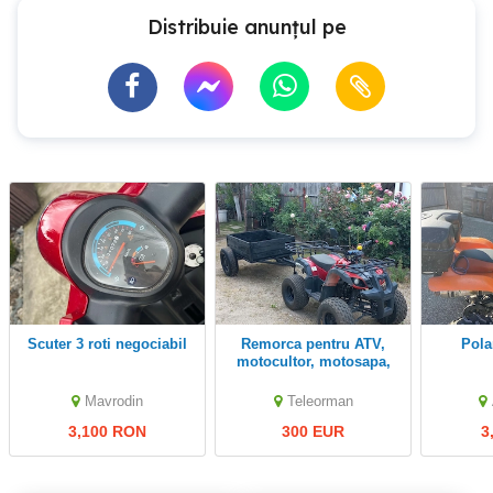
Distribuie anunțul pe
scuter 3 roti negociabil
Remorca pentru ATV,
pol
motocultor, motosapa,
cu roti de Dacia 1310
Mavrodin
Teleorman
3,100 RON
300 EUR
3