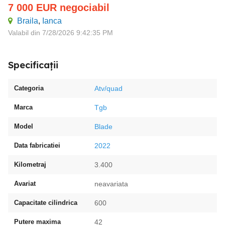
7 000
EUR
negociabil
Braila
,
Ianca
Valabil din 7/28/2026 9:42:35 PM
Specificații
Categoria
Atv/quad
Marca
Tgb
Model
Blade
Data fabricatiei
2022
Kilometraj
3.400
Avariat
neavariata
Capacitate cilindrica
600
Putere maxima
42