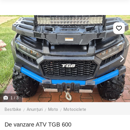
1
/ 3
Bestbike
Anunțuri
Moto
Motociclete
De vanzare ATV TGB 600