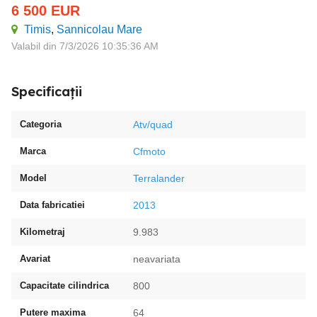
6 500
EUR
Timis
,
Sannicolau Mare
Valabil din 7/3/2026 10:35:36 AM
Specificații
Categoria
Atv/quad
Marca
Cfmoto
Model
Terralander
Data fabricatiei
2013
Kilometraj
9.983
Avariat
neavariata
Capacitate cilindrica
800
Putere maxima
64