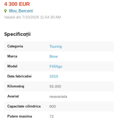
4 300
EUR
Ilfov
,
Berceni
Valabil din 7/10/2026 11:54:30 AM
Specificații
Categoria
Touring
Marca
Bmw
Model
F650gs
Data fabricatiei
2010
Kilometraj
55.000
Avariat
neavariata
Capacitate cilindrica
800
Putere maxima
72