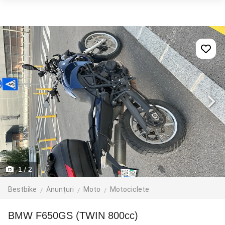
1
/ 2
Bestbike
Anunțuri
Moto
Motociclete
BMW F650GS (TWIN 800cc)