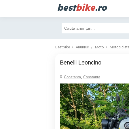
best
bike
.ro
Bestbike
Anunțuri
Moto
Motociclet
Benelli Leoncino
Constanta
,
Constanta