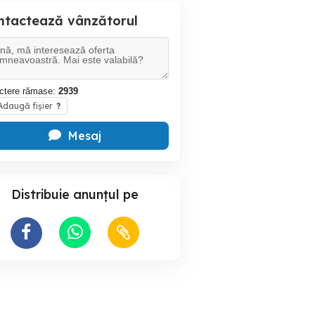
ntactează vânzătorul
ctere rămase:
2939
daugă fișier
?
Mesaj
Distribuie anunțul pe