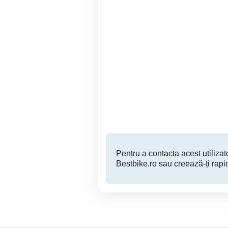
Vând sau Dau la schimb
Targu Neamt
1,800 RON
Pentru a contacta acest utilizato
Bestbike.ro sau creează-ți rapi