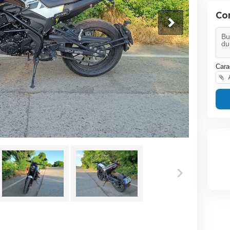
Co
Cara
A