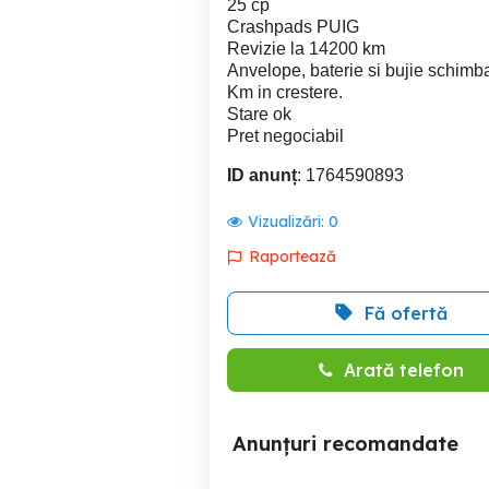
25 cp
Crashpads PUIG
Revizie la 14200 km
Anvelope, baterie si bujie schimb
Km in crestere.
Stare ok
Pret negociabil
ID anunț
: 1764590893
Vizualizări:
0
Raportează
Fă ofertă
Arată telefon
Anunțuri recomandate