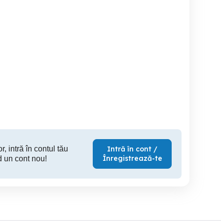
Vand moto Suzuki 125
Vând sau schimb cross
At
Buzau
Luncoiu de Jos
3,650 EUR
10 RON
1,
r, intră în contul tău
Intră în cont /
Înregistrează-te
d un cont nou!