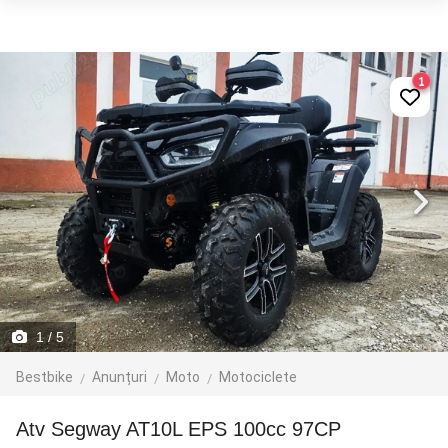
1
1
/ 5
Bestbike
Anunțuri
Moto
Motociclete
atv Segway AT10L EPS 100cc 97CP