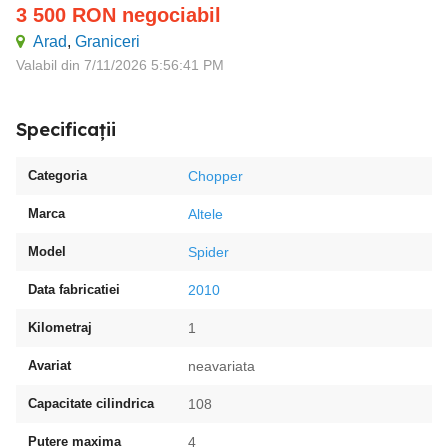
3 500
RON
negociabil
Arad
,
Graniceri
Valabil din 7/11/2026 5:56:41 PM
Specificații
Categoria
Chopper
Marca
Altele
Model
Spider
Data fabricatiei
2010
Kilometraj
1
Avariat
neavariata
Capacitate cilindrica
108
Putere maxima
4