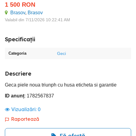
1 500
RON
Brasov
,
Brasov
Valabil din 7/11/2026 10:22:41 AM
Specificații
Categoria
Geci
Descriere
Geca piele noua triunph cu husa eticheta si garantie
ID anunț
: 1782567837
Vizualizări:
0
Raportează
Fă ofertă