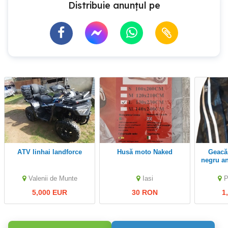
Distribuie anunțul pe
ATV linhai landforce
Husă moto Naked
Geacă piele Rayvolt,
negru an
Valenii de Munte
Iasi
P
5,000 EUR
30 RON
1