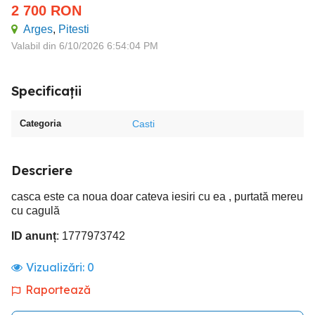
2 700
RON
Arges
,
Pitesti
Valabil din 6/10/2026 6:54:04 PM
Specificații
Categoria
Casti
Descriere
casca este ca noua doar cateva iesiri cu ea , purtată mereu
cu cagulă
ID anunț
: 1777973742
Vizualizări:
0
Raportează