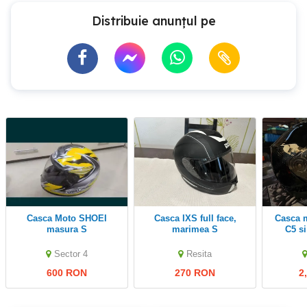
Distribuie anunțul pe
Casca Moto SHOEI
Casca IXS full face,
casca moto Schuberth
masura S
marimea S
C5 s
Sector 4
Resita
600 RON
270 RON
2