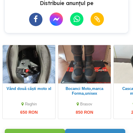
Distribuie anunțul pe
vând două căști moto xl
Bocanci Moto,marca
Casca IXS full face,
Forma,unisex
m
Reghin
Brasov
650 RON
850 RON