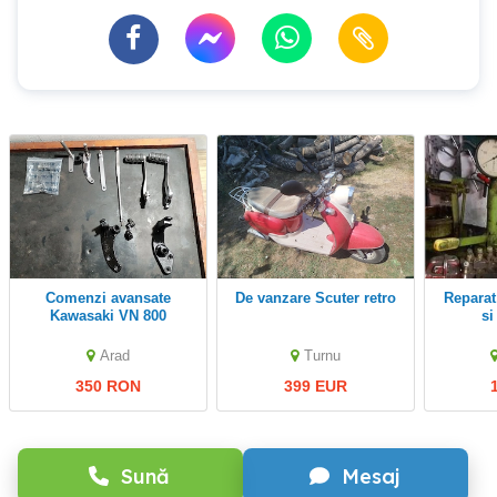
comenzi avansate
de vanzare Scuter retro
Reparat pompe injecție
Kawasaki VN 800
si
clasi
electr
Arad
Turnu
(Bosch
350 RON
399 EUR
Sună
Mesaj