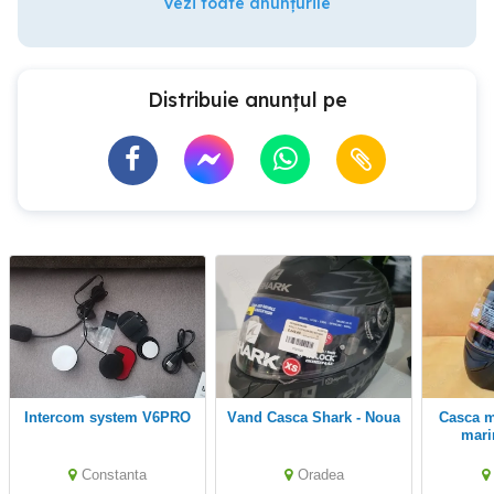
Vezi toate anunțurile
Distribuie anunțul pe
Intercom system V6PRO
Vand Casca Shark - Noua
Casca moto, atv, scuter,
mari
Constanta
Oradea