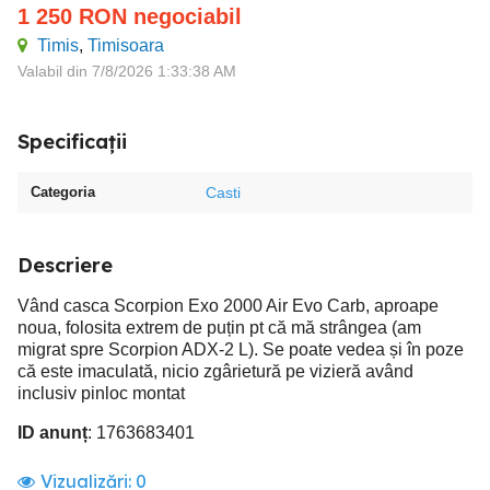
1 250
RON
negociabil
Timis
,
Timisoara
Valabil din 7/8/2026 1:33:38 AM
Specificații
Categoria
Casti
Descriere
Vând casca Scorpion Exo 2000 Air Evo Carb, aproape
noua, folosita extrem de puțin pt că mă strângea (am
migrat spre Scorpion ADX-2 L). Se poate vedea și în poze
că este imaculată, nicio zgârietură pe vizieră având
inclusiv pinloc montat
ID anunț
: 1763683401
Vizualizări:
0