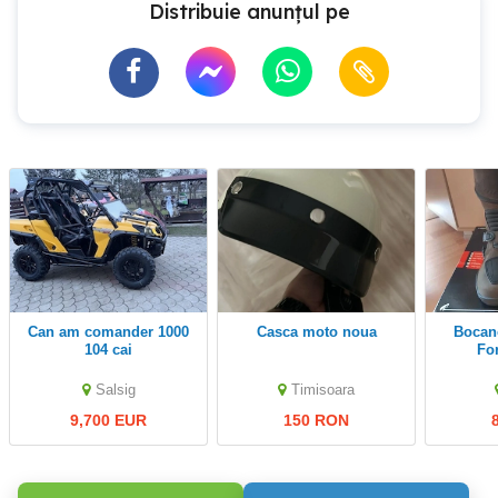
Distribuie anunțul pe
can am comander 1000
casca moto noua
Bocanci Moto,marca
104 cai
Fo
Salsig
Timisoara
9,700 EUR
150 RON