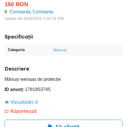
150
RON
Constanta
,
Constanta
Valabil din 6/20/2026 2:04:31 PM
Specificații
Categoria
Manusi
Descriere
Mănuși wenaas de protecție
ID anunț
: 1781953745
Vizualizări:
0
Raportează
Fă ofertă