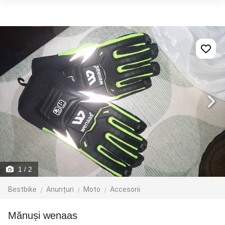
1
/ 2
Bestbike
Anunțuri
Moto
Accesorii
Mănuși wenaas