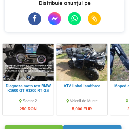
Distribuie anunțul pe
Diagnoza moto test BMW
ATV linhai landforce
moped 
K1600 GT R1200 RT GS
S1000 RR F 800 GS
resetare interval service
Sector 2
Valenii de Munte
la domiciliu
250 RON
5,000 EUR