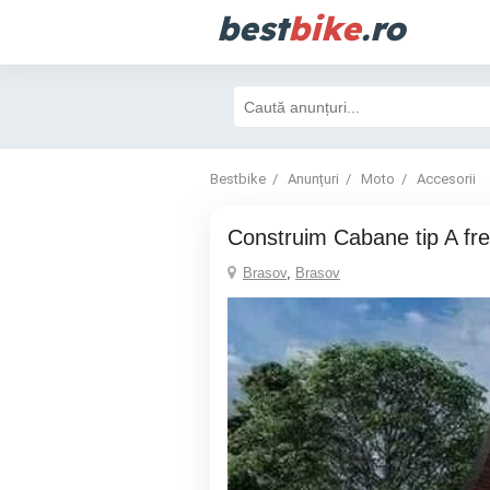
best
bike
.ro
Bestbike
Anunțuri
Moto
Accesorii
Construim Cabane tip A fr
Brasov
,
Brasov