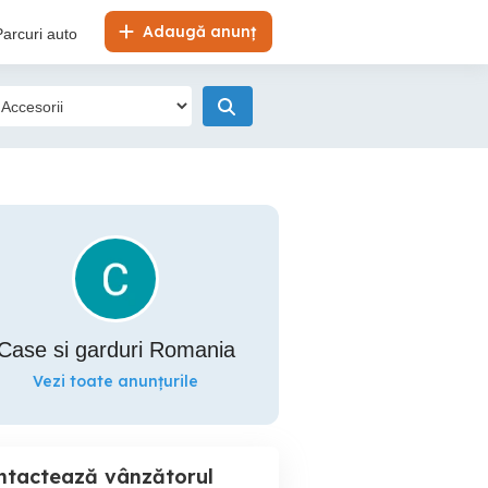
Adaugă anunț
Parcuri auto
Case si garduri Romania
Vezi toate anunțurile
ntactează vânzătorul