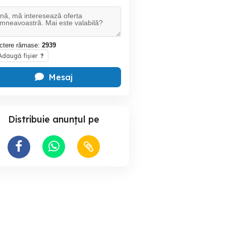
ctere rămase:
2939
daugă fișier
?
Mesaj
Distribuie anunțul pe