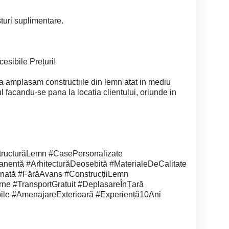
turi suplimentare.
cesibile Prețuri!
a amplasam constructiile din lemn atat in mediu
tul facandu-se pana la locatia clientului, oriunde in
ucturăLemn #CasePersonalizate
entă #ArhitecturăDeosebită #MaterialeDeCalitate
onată #FărăAvans #ConstrucțiiLemn
e #TransportGratuit #DeplasareÎnȚară
bile #AmenajareExterioară #Experiență10Ani