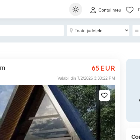
Contul meu
65
EUR
em
Valabil din 7/2/2026 3:30:22 PM
Co