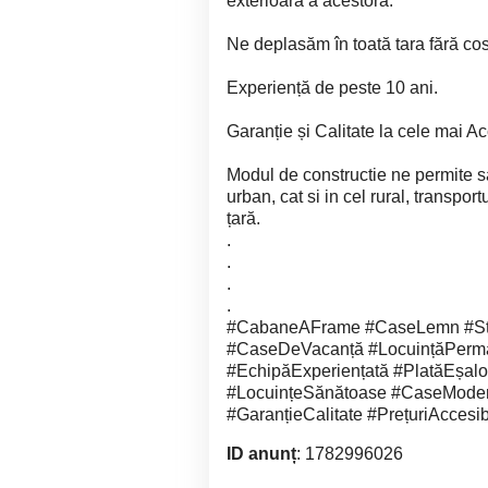
exterioara a acestora.
Ne deplasăm în toată tara fără cos
Experiență de peste 10 ani.
Garanție și Calitate la cele mai Ac
Modul de constructie ne permite s
urban, cat si in cel rural, transpor
țară.
.
.
.
.
#CabaneAFrame #CaseLemn #Str
#CaseDeVacanță #LocuințăPerman
#EchipăExperiențată #PlatăEșal
#LocuințeSănătoase #CaseModern
#GaranțieCalitate #PrețuriAccesi
ID anunț
: 1782996026